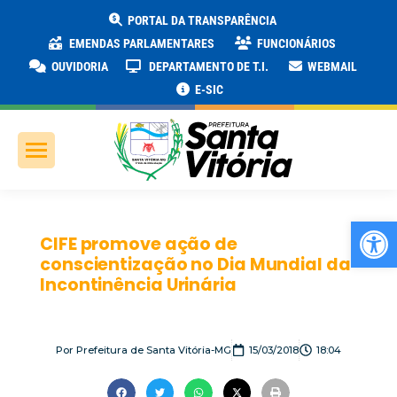
PORTAL DA TRANSPARÊNCIA
EMENDAS PARLAMENTARES
FUNCIONÁRIOS
OUVIDORIA
DEPARTAMENTO DE T.I.
WEBMAIL
E-SIC
Ab
CIFE promove ação de
conscientização no Dia Mundial da
Incontinência Urinária
Por
Prefeitura de Santa Vitória-MG
15/03/2018
18:04