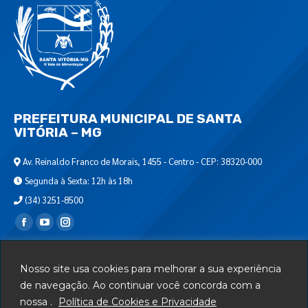
PREFEITURA MUNICIPAL DE SANTA
VITÓRIA – MG
Av. Reinaldo Franco de Morais, 1455 - Centro - CEP: 38320-000
Segunda à Sexta: 12h às 18h
(34) 3251-8500
Encontre-nos em:
Webmail
Nosso site usa cookies para melhorar a sua experiência
Departamento de T.I.
de navegação. Ao continuar você concorda com a
nossa .
Política de Cookies e Privacidade
Serviços