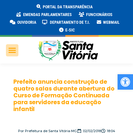
PORTAL DA TRANSPARÊNCIA
EMENDAS PARLAMENTARES
FUNCIONÁRIOS
OUVIDORIA
DEPARTAMENTO DE T.I.
WEBMAIL
E-SIC
Ab
Prefeito anuncia construção de
quatro salas durante abertura do
Curso de Formação Continuada
para servidores da educação
infantil
Por
Prefeitura de Santa Vitória-MG
02/02/2018
18:04