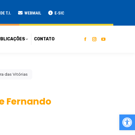
ATO
E T.I.
WEBMAIL
E-SIC
BLICAÇÕES
CONTATO
a das Vitórias
re Fernando
Ab