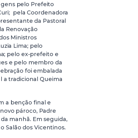
gens pelo Prefeito
 Curi; pela Coordenadora
epresentante da Pastoral
 da Renovação
dos Ministros
uzia Lima; pelo
a; pelo ex-prefeito e
ues e pelo membro da
lebração foi embalada
l a tradicional Queima
 a benção final e
 novo pároco, Padre
s da manhã. Em seguida,
 Salão dos Vicentinos.