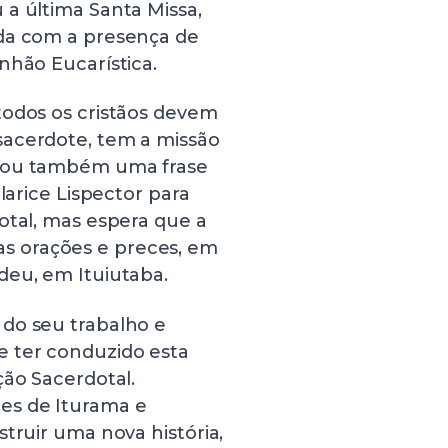
 a última Santa Missa,
nda com a presença de
nhão Eucarística.
todos os cristãos devem
sacerdote, tem a missão
acou também uma frase
larice Lispector para
otal, mas espera que a
s orações e preces, em
deu, em Ituiutaba.
do seu trabalho e
e ter conduzido esta
ção Sacerdotal.
es de Iturama e
truir uma nova história,