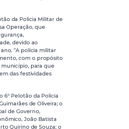
o da Policia Militar de
ssa Operação, que
egurança,
ade, devido ao
no. “A policia militar
mento, com o propósito
 município, para que
pem das festividades
 6º Pelotão da Policia
Guimarães de Oliveira; o
ipal de Governo,
onômico, João Batista
rto Quirino de Souza; o