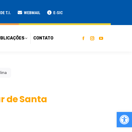
ATO
E T.I.
WEBMAIL
E-SIC
BLICAÇÕES
CONTATO
lina
ar de Santa
Ab