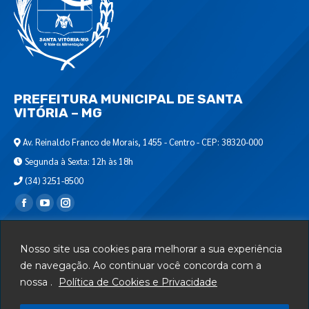
PREFEITURA MUNICIPAL DE SANTA
VITÓRIA – MG
Av. Reinaldo Franco de Morais, 1455 - Centro - CEP: 38320-000
Segunda à Sexta: 12h às 18h
(34) 3251-8500
Encontre-nos em:
Webmail
Nosso site usa cookies para melhorar a sua experiência
Departamento de T.I.
de navegação. Ao continuar você concorda com a
nossa .
Política de Cookies e Privacidade
Serviços
Telefones Úteis