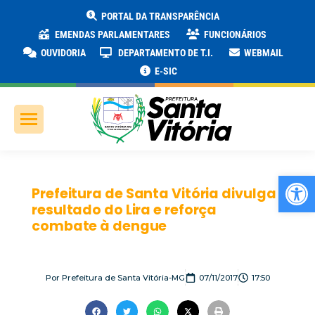
PORTAL DA TRANSPARÊNCIA
EMENDAS PARLAMENTARES
FUNCIONÁRIOS
OUVIDORIA
DEPARTAMENTO DE T.I.
WEBMAIL
E-SIC
Ab
Prefeitura de Santa Vitória divulga
resultado do Lira e reforça
combate à dengue
Por
Prefeitura de Santa Vitória-MG
07/11/2017
17:50