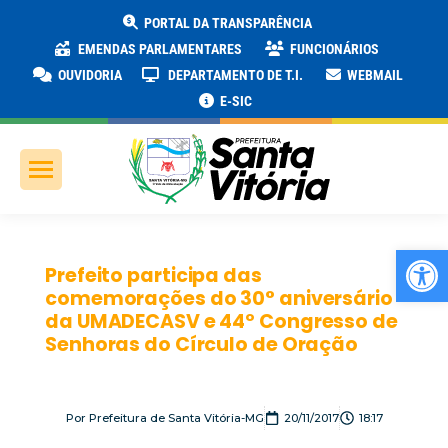
PORTAL DA TRANSPARÊNCIA
EMENDAS PARLAMENTARES
FUNCIONÁRIOS
OUVIDORIA
DEPARTAMENTO DE T.I.
WEBMAIL
E-SIC
Ab
Prefeito participa das
comemorações do 30° aniversário
da UMADECASV e 44º Congresso de
Senhoras do Círculo de Oração
Por
Prefeitura de Santa Vitória-MG
20/11/2017
18:17