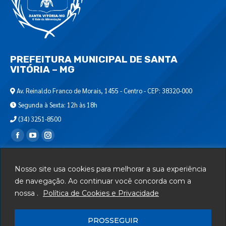
PREFEITURA MUNICIPAL DE SANTA
VITÓRIA – MG
Av. Reinaldo Franco de Morais, 1455 - Centro - CEP: 38320-000
Segunda à Sexta: 12h às 18h
(34) 3251-8500
Encontre-nos em:
Webmail
Nosso site usa cookies para melhorar a sua experiência
Departamento de T.I.
de navegação. Ao continuar você concorda com a
nossa .
Política de Cookies e Privacidade
Serviços
Telefones Úteis
PROSSEGUIR