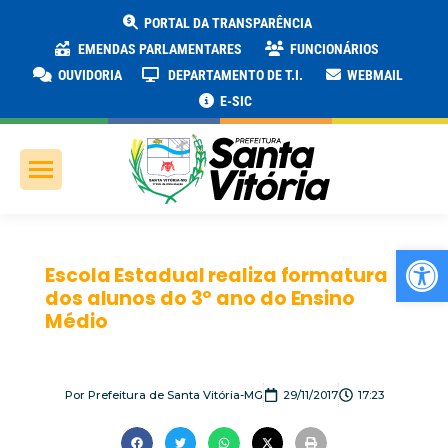
PORTAL DA TRANSPARÊNCIA
EMENDAS PARLAMENTARES
FUNCIONÁRIOS
OUVIDORIA
DEPARTAMENTO DE T.I.
WEBMAIL
E-SIC
Ab
Escola Estadual realiza formatura
dos alunos do 3º ano do Ensino
Médio
Por
Prefeitura de Santa Vitória-MG
29/11/2017
17:23