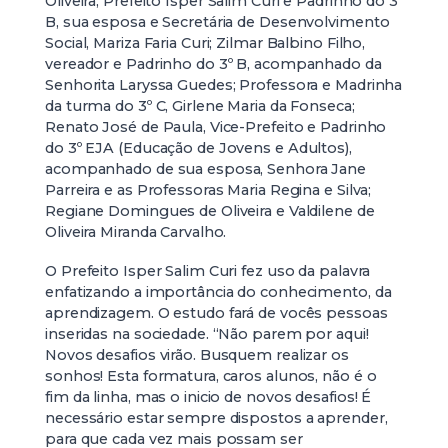
Oliveira; Prefeito Isper Salim Curi e Padrinho do 3º
B, sua esposa e Secretária de Desenvolvimento
Social, Mariza Faria Curi; Zilmar Balbino Filho,
vereador e Padrinho do 3º B, acompanhado da
Senhorita Laryssa Guedes; Professora e Madrinha
da turma do 3º C, Girlene Maria da Fonseca;
Renato José de Paula, Vice-Prefeito e Padrinho
do 3º EJA (Educação de Jovens e Adultos),
acompanhado de sua esposa, Senhora Jane
Parreira e as Professoras Maria Regina e Silva;
Regiane Domingues de Oliveira e Valdilene de
Oliveira Miranda Carvalho.
O Prefeito Isper Salim Curi fez uso da palavra
enfatizando a importância do conhecimento, da
aprendizagem. O estudo fará de vocês pessoas
inseridas na sociedade. “Não parem por aqui!
Novos desafios virão. Busquem realizar os
sonhos! Esta formatura, caros alunos, não é o
fim da linha, mas o inicio de novos desafios! É
necessário estar sempre dispostos a aprender,
para que cada vez mais possam ser