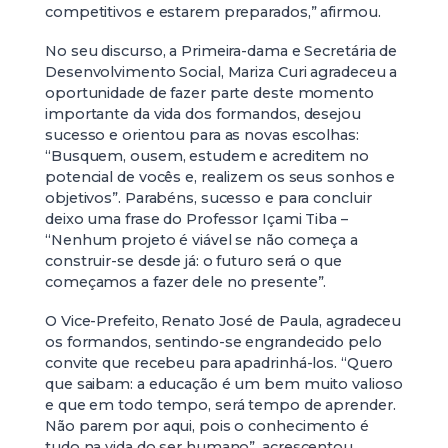
competitivos e estarem preparados,” afirmou.
No seu discurso, a Primeira-dama e Secretária de
Desenvolvimento Social, Mariza Curi agradeceu a
oportunidade de fazer parte deste momento
importante da vida dos formandos, desejou
sucesso e orientou para as novas escolhas:
“Busquem, ousem, estudem e acreditem no
potencial de vocês e, realizem os seus sonhos e
objetivos”. Parabéns, sucesso e para concluir
deixo uma frase do Professor Içami Tiba –
“Nenhum projeto é viável se não começa a
construir-se desde já: o futuro será o que
começamos a fazer dele no presente”.
O Vice-Prefeito, Renato José de Paula, agradeceu
os formandos, sentindo-se engrandecido pelo
convite que recebeu para apadrinhá-los. “Quero
que saibam: a educação é um bem muito valioso
e que em todo tempo, será tempo de aprender.
Não parem por aqui, pois o conhecimento é
tudo na vida do ser humano”, acrescentou.