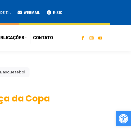
ATO
E T.I.
WEBMAIL
E-SIC
BLICAÇÕES
CONTATO
e Basquetebol
nça da Copa
Ab