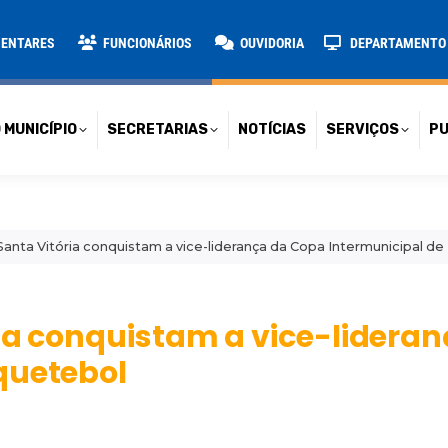
TARIAS
NOTÍCIAS
SERVIÇOS
PUBLICAÇÕES
CONT
MENTARES
FUNCIONÁRIOS
OUVIDORIA
DEPARTAMENTO D
 MUNICÍPIO
SECRETARIAS
NOTÍCIAS
SERVIÇOS
PU
Santa Vitória conquistam a vice-liderança da Copa Intermunicipal d
ria conquistam a vice-lidera
quetebol