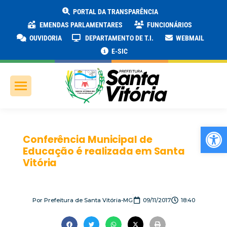
PORTAL DA TRANSPARÊNCIA
EMENDAS PARLAMENTARES
FUNCIONÁRIOS
OUVIDORIA
DEPARTAMENTO DE T.I.
WEBMAIL
E-SIC
Ab
Conferência Municipal de
Educação é realizada em Santa
Vitória
Por
Prefeitura de Santa Vitória-MG
09/11/2017
18:40