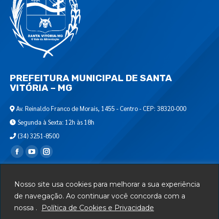
PREFEITURA MUNICIPAL DE SANTA
VITÓRIA – MG
Av. Reinaldo Franco de Morais, 1455 - Centro - CEP: 38320-000
Segunda à Sexta: 12h às 18h
(34) 3251-8500
Encontre-nos em:
Webmail
Nosso site usa cookies para melhorar a sua experiência
Departamento de T.I.
de navegação. Ao continuar você concorda com a
nossa .
Política de Cookies e Privacidade
Serviços