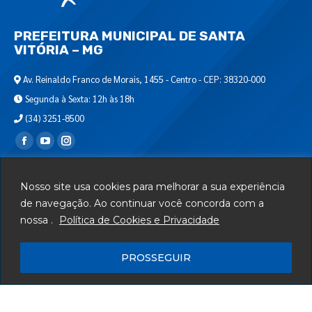
PREFEITURA MUNICIPAL DE SANTA
VITÓRIA – MG
Av. Reinaldo Franco de Morais, 1455 - Centro - CEP: 38320-000
Segunda à Sexta: 12h às 18h
(34) 3251-8500
Encontre-nos em:
Webmail
Nosso site usa cookies para melhorar a sua experiência
Departamento de T.I.
de navegação. Ao continuar você concorda com a
nossa .
Política de Cookies e Privacidade
Serviços
Telefones Úteis
PROSSEGUIR
Mapa do Site