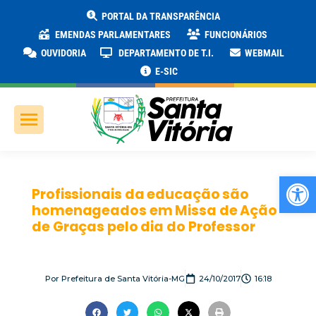
PORTAL DA TRANSPARÊNCIA
EMENDAS PARLAMENTARES
FUNCIONÁRIOS
OUVIDORIA
DEPARTAMENTO DE T.I.
WEBMAIL
E-SIC
Ab
Profissionais da educação são
homenageados em Missa de Ação
de Graças pelo dia do Professor
Por
Prefeitura de Santa Vitória-MG
24/10/2017
16:18