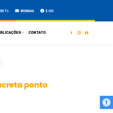
ATO
E T.I.
WEBMAIL
E-SIC
BLICAÇÕES
CONTATO
decreta ponto
Ab