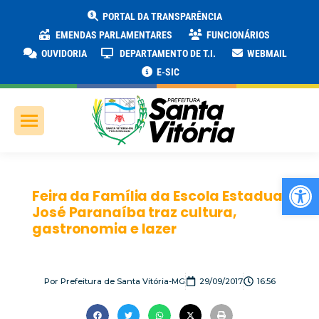
PORTAL DA TRANSPARÊNCIA
EMENDAS PARLAMENTARES
FUNCIONÁRIOS
OUVIDORIA
DEPARTAMENTO DE T.I.
WEBMAIL
E-SIC
Ab
Feira da Família da Escola Estadual
José Paranaíba traz cultura,
gastronomia e lazer
Por
Prefeitura de Santa Vitória-MG
29/09/2017
16:56