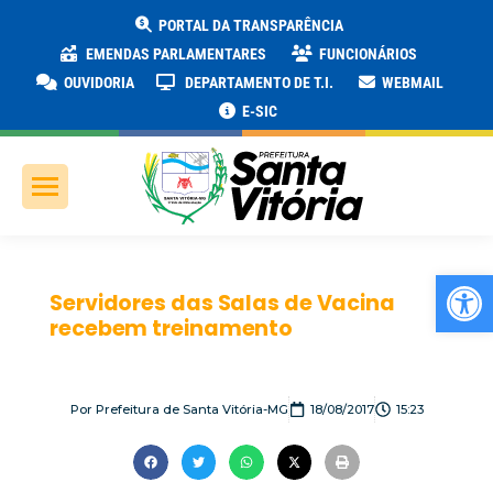
PORTAL DA TRANSPARÊNCIA
EMENDAS PARLAMENTARES
FUNCIONÁRIOS
OUVIDORIA
DEPARTAMENTO DE T.I.
WEBMAIL
E-SIC
Ab
Servidores das Salas de Vacina
recebem treinamento
Por
Prefeitura de Santa Vitória-MG
18/08/2017
15:23