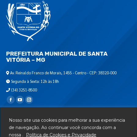
PREFEITURA MUNICIPAL DE SANTA
VITÓRIA – MG
Av. Reinaldo Franco de Morais, 1455 - Centro - CEP: 38320-000
Segunda à Sexta: 12h às 18h
(34) 3251-8500
Encontre-nos em:
Webmail
Nosso site usa cookies para melhorar a sua experiência
Departamento de T.I.
de navegação. Ao continuar você concorda com a
nossa .
Política de Cookies e Privacidade
Serviços