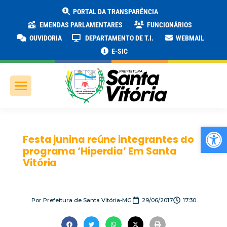
PORTAL DA TRANSPARÊNCIA
EMENDAS PARLAMENTARES
FUNCIONÁRIOS
OUVIDORIA
DEPARTAMENTO DE T.I.
WEBMAIL
E-SIC
Ab
Festa junina reúne integrantes do
programa ‘Hiperdia’ Em Santa
Vitória
Por
Prefeitura de Santa Vitória-MG
29/06/2017
17:30