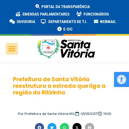
PORTAL DA TRANSPARÊNCIA
EMENDAS PARLAMENTARES
FUNCIONÁRIOS
OUVIDORIA
DEPARTAMENTO DE T.I.
WEBMAIL
E-SIC
Ab
Prefeitura de Santa Vitória
reestrutura a estrada que liga a
região do Ritirinho
Por
Prefeitura de Santa Vitória-MG
03/05/2017
19:00