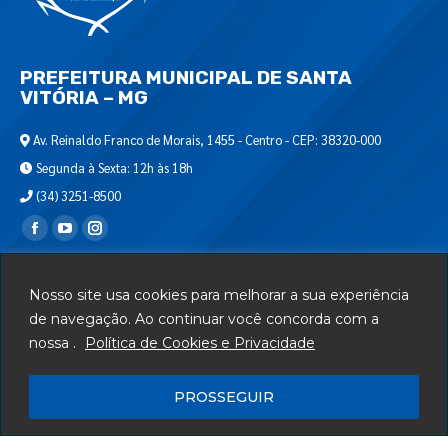
PREFEITURA MUNICIPAL DE SANTA
VITÓRIA – MG
Av. Reinaldo Franco de Morais, 1455 - Centro - CEP: 38320-000
Segunda à Sexta: 12h às 18h
(34) 3251-8500
Encontre-nos em:
Webmail
Nosso site usa cookies para melhorar a sua experiência
Departamento de T.I.
de navegação. Ao continuar você concorda com a
nossa .
Política de Cookies e Privacidade
Serviços
Telefones Úteis
PROSSEGUIR
Mapa do Site