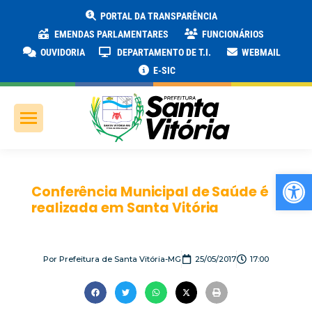
PORTAL DA TRANSPARÊNCIA
EMENDAS PARLAMENTARES
FUNCIONÁRIOS
OUVIDORIA
DEPARTAMENTO DE T.I.
WEBMAIL
E-SIC
Ab
Conferência Municipal de Saúde é
realizada em Santa Vitória
Por
Prefeitura de Santa Vitória-MG
25/05/2017
17:00