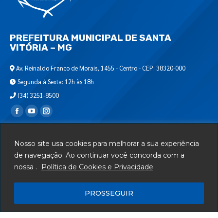
PREFEITURA MUNICIPAL DE SANTA
VITÓRIA – MG
Av. Reinaldo Franco de Morais, 1455 - Centro - CEP: 38320-000
Segunda à Sexta: 12h às 18h
(34) 3251-8500
Encontre-nos em:
Webmail
Nosso site usa cookies para melhorar a sua experiência
Departamento de T.I.
de navegação. Ao continuar você concorda com a
nossa .
Política de Cookies e Privacidade
Serviços
Telefones Úteis
PROSSEGUIR
Mapa do Site