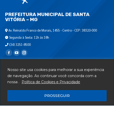
PREFEITURA MUNICIPAL DE SANTA
VITÓRIA – MG
Av. Reinaldo Franco de Morais, 1455 - Centro - CEP: 38320-000
Segunda à Sexta: 12h às 18h
(34) 3251-8500
Encontre-nos em:
Webmail
Nosso site usa cookies para melhorar a sua experiência
Departamento de T.I.
de navegação. Ao continuar você concorda com a
nossa .
Política de Cookies e Privacidade
Serviços
Telefones Úteis
PROSSEGUIR
Mapa do Site