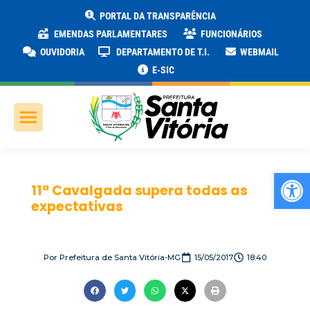
PORTAL DA TRANSPARÊNCIA
EMENDAS PARLAMENTARES
FUNCIONÁRIOS
OUVIDORIA
DEPARTAMENTO DE T.I.
WEBMAIL
E-SIC
Ab
11ª Cavalgada supera todas as
expectativas
Por
Prefeitura de Santa Vitória-MG
15/05/2017
18:40