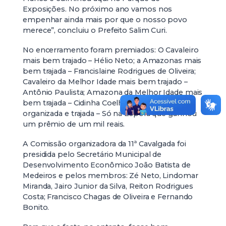
Exposições. No próximo ano vamos nos
empenhar ainda mais por que o nosso povo
merece”, concluiu o Prefeito Salim Curi.
No encerramento foram premiados: O Cavaleiro
mais bem trajado – Hélio Neto; a Amazonas mais
bem trajada – Francislaine Rodrigues de Oliveira;
Cavaleiro da Melhor Idade mais bem trajado –
Antônio Paulista; Amazona da Melhor Idade mais
bem trajada – Cidinha Coelho e a Comitiva mais
organizada e trajada – Só na Espora que ganhou
um prêmio de um mil reais.
A Comissão organizadora da 11ª Cavalgada foi
presidida pelo Secretário Municipal de
Desenvolvimento Econômico João Batista de
Medeiros e pelos membros: Zé Neto, Lindomar
Miranda, Jairo Junior da Silva, Reiton Rodrigues
Costa; Francisco Chagas de Oliveira e Fernando
Bonito.