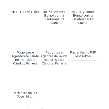
No PSF da Vila Rica
No PSF Vicente
No PSF Vicente
Bonito com a
Bonito com a
Fisioterapeuta
Fisioterapeuta
Luana
Luana
Pacientes e
Pacientes e
Pacientes no PSF
Agentes de Saúde
Agentes de Saúde
José Nilton
no PSF Isidoro
no PSF Isidoro
Cândido Ferreira
Cândido Ferreira
Pacientes no PSF
José Nilton