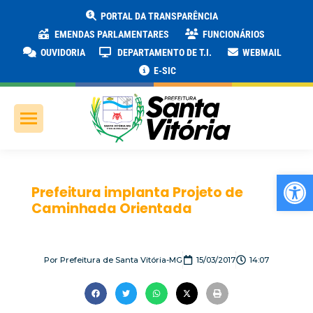
PORTAL DA TRANSPARÊNCIA
EMENDAS PARLAMENTARES
FUNCIONÁRIOS
OUVIDORIA
DEPARTAMENTO DE T.I.
WEBMAIL
E-SIC
Ab
Prefeitura implanta Projeto de
Caminhada Orientada
Por
Prefeitura de Santa Vitória-MG
15/03/2017
14:07