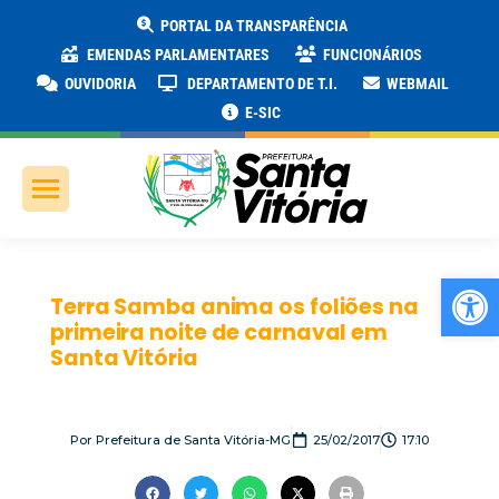
PORTAL DA TRANSPARÊNCIA
EMENDAS PARLAMENTARES
FUNCIONÁRIOS
OUVIDORIA
DEPARTAMENTO DE T.I.
WEBMAIL
E-SIC
Ab
Terra Samba anima os foliões na
primeira noite de carnaval em
Santa Vitória
Por
Prefeitura de Santa Vitória-MG
25/02/2017
17:10