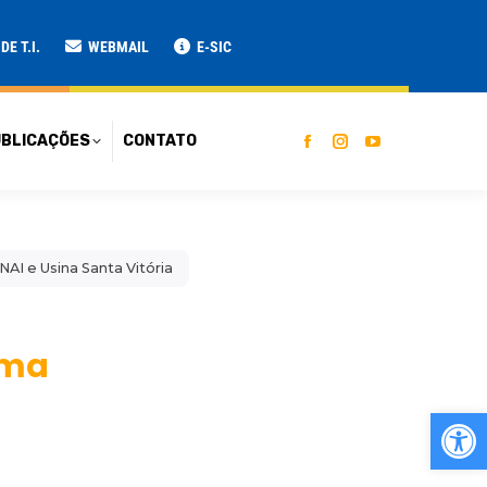
ATO
E T.I.
WEBMAIL
E-SIC
BLICAÇÕES
CONTATO
I e Usina Santa Vitória
ema
Ab