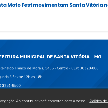
ta Moto Fest movimentam Santa Vitória nos
FEITURA MUNICIPAL DE SANTA VITÓRIA – MG
Reinaldo Franco de Morais, 1455 - Centro - CEP: 38320-000
unda à Sexta: 12h às 18h
) 3251-8500
tre-nos em:
navegação. Ao continuar você concorda com a nossa .
Política de