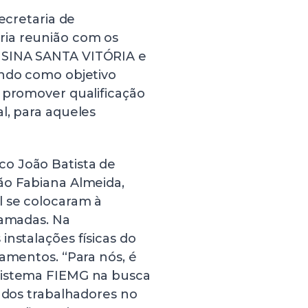
ecretaria de
ria reunião com os
USINA SANTA VITÓRIA e
endo como objetivo
 promover qualificação
l, para aqueles
o João Batista de
ão Fabiana Almeida,
l se colocaram à
ramadas. Na
instalações físicas do
namentos. “Para nós, é
Sistema FIEMG na busca
o dos trabalhadores no