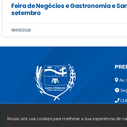
Feira de Negócios e Gastronomia e San
setembro
19/09/2025
PRE
Av. 
Seg
(34
Encon
Nosso site usa cookies para melhorar a sua experiência de 