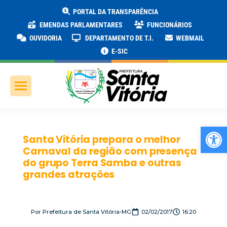
PORTAL DA TRANSPARÊNCIA
EMENDAS PARLAMENTARES
FUNCIONÁRIOS
OUVIDORIA
DEPARTAMENTO DE T.I.
WEBMAIL
E-SIC
Ab
Santa Vitória prepara o melhor
Carnaval da região com presença
do grupo Terra Samba e outras
grandes atrações
Por
Prefeitura de Santa Vitória-MG
02/02/2017
16:20