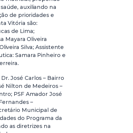
saúde, auxiliando na
ção de prioridades e
a Vitória são:
ucas de Lima;
sa Mayara Oliveira
iveira Silva; Assistente
tica: Samara Pinheiro e
rreira.
r. José Carlos – Bairro
sé Nilton de Medeiros –
entro; PSF Amador José
 Fernandes –
cretário Municipal de
idades do Programa da
o as diretrizes na