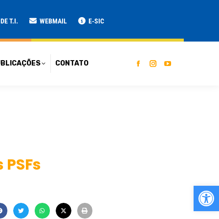
ATO
E T.I.
WEBMAIL
E-SIC
BLICAÇÕES
CONTATO
 PSFs
Ab