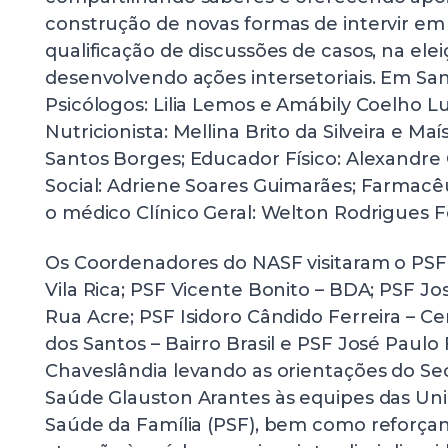
construção de novas formas de intervir em 
qualificação de discussões de casos, na elei
desenvolvendo ações intersetoriais. Em Sant
Psicólogos: Lilia Lemos e Amábily Coelho L
Nutricionista: Mellina Brito da Silveira e Maí
Santos Borges; Educador Físico: Alexandre Ol
Social: Adriene Soares Guimarães; Farmacêu
o médico Clínico Geral: Welton Rodrigues Fe
Os Coordenadores do NASF visitaram o PSF D
Vila Rica; PSF Vicente Bonito – BDA; PSF Jo
Rua Acre; PSF Isidoro Cândido Ferreira – C
dos Santos – Bairro Brasil e PSF José Paulo
Chaveslândia levando as orientações do Se
Saúde Glauston Arantes às equipes das Un
Saúde da Família (PSF), bem como reforçand