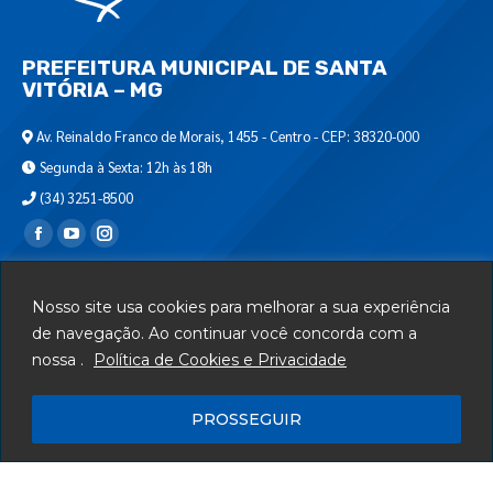
PREFEITURA MUNICIPAL DE SANTA
VITÓRIA – MG
Av. Reinaldo Franco de Morais, 1455 - Centro - CEP: 38320-000
Segunda à Sexta: 12h às 18h
(34) 3251-8500
Encontre-nos em:
Webmail
Nosso site usa cookies para melhorar a sua experiência
Departamento de T.I.
de navegação. Ao continuar você concorda com a
nossa .
Política de Cookies e Privacidade
Serviços
Telefones Úteis
PROSSEGUIR
Mapa do Site