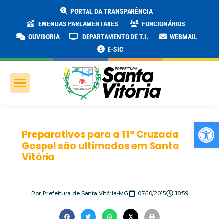
PORTAL DA TRANSPARÊNCIA
EMENDAS PARLAMENTARES
FUNCIONÁRIOS
OUVIDORIA
DEPARTAMENTO DE T.I.
WEBMAIL
E-SIC
Ab
Preparativos para a 11ª Cruzada
Gospel são ultimados em Santa
Vitória
Por
Prefeitura de Santa Vitória-MG
07/10/2015
18:59