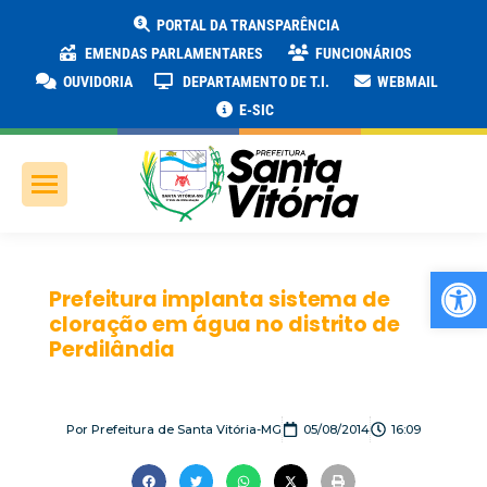
PORTAL DA TRANSPARÊNCIA
EMENDAS PARLAMENTARES
FUNCIONÁRIOS
OUVIDORIA
DEPARTAMENTO DE T.I.
WEBMAIL
E-SIC
Ab
Prefeitura implanta sistema de
cloração em água no distrito de
Perdilândia
Por
Prefeitura de Santa Vitória-MG
05/08/2014
16:09